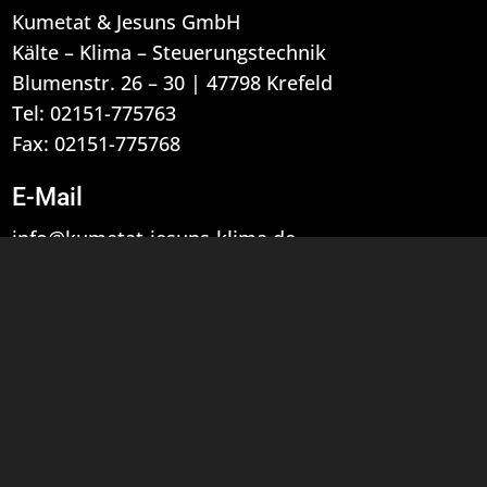
Kumetat & Jesuns GmbH
Kälte – Klima – Steuerungstechnik
Blumenstr. 26 – 30 | 47798 Krefeld
Tel:
02151-775763
Fax: 02151-775768
E-Mail
info@kumetat-jesuns-klima.de
Kumetat & Jesuns GmbH steht für:
Höchste Qualität in Planung und Ausführung
Persönliches Engagement eines
Familienunternehmens
Umfangreiche Referenzen namenhafter
Unternehmen