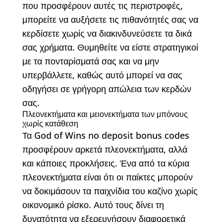
που προσφέρουν αυτές τις περιστροφές,
μπορείτε να αυξήσετε τις πιθανότητές σας να
κερδίσετε χωρίς να διακινδυνεύσετε τα δικά
σας χρήματα. Θυμηθείτε να είστε στρατηγικοί
με τα πονταρίσματά σας και να μην
υπερβάλλετε, καθώς αυτό μπορεί να σας
οδηγήσει σε γρήγορη απώλεια των κερδών
σας.
Πλεονεκτήματα και μειονεκτήματα των μπόνους
χωρίς κατάθεση
Τα God of Wins no deposit bonus codes
προσφέρουν αρκετά πλεονεκτήματα, αλλά
και κάποιες προκλήσεις. Ένα από τα κύρια
πλεονεκτήματα είναι ότι οι παίκτες μπορούν
να δοκιμάσουν τα παιχνίδια του καζίνο χωρίς
οικονομικό ρίσκο. Αυτό τους δίνει τη
δυνατότητα να εξερευνήσουν διαφορετικά