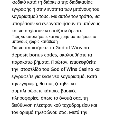
κωδικό κατά τη διάρκεια της διαδικασίας
εγγραφής ή στην ενότητα των μπόνους του
λογαριασμού τους. Με αυτόν τον τρόπο, θα
μπορέσουν να ενεργοποιήσουν το μπόνους
και να αρχίσουν να παίζουν άμεσα.
Πώς να αποκτήσετε και να χρησιμοποιήσετε τα
μπόνους χωρίς κατάθεση
Για να αποκτήσετε τα God of Wins no
deposit bonus codes, ακολουθήστε τα
παρακάτω βήματα. Πρώτον, επισκεφθείτε
την ιστοσελίδα του God of Wins Casino και
εγγραφείτε για έναν νέο λογαριασμό. Κατά
την εγγραφή, θα σας ζητηθεί να
συμπληρώσετε κάποιες βασικές
πληροφορίες, όπως το όνομά σας, τη
διεύθυνση ηλεκτρονικού ταχυδρομείου και
τον αριθμό τηλεφώνου σας. Μετά την