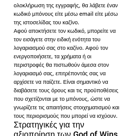
ολοκλήρωση της εγγραφής, θα λάβετε έναν
κωδικό μπόνους είτε μέσω email είτε μέσω
της ιστοσελίδας του καζίνο.
Αφού αποκτήσετε τον κωδικό, μπορείτε να
τον εισάγετε στην ειδική ενότητα του
λογαριασμού σας στο καζίνο. Αφού τον
ενεργοποιήσετε, τα χρήματα ή οι
περιστροφές θα πιστωθούν άμεσα στον
λογαριασμό σας, επιτρέποντάς σας να
αρχίσετε να παίζετε. Είναι σημαντικό να
διαβάσετε τους όρους και τις προϋποθέσεις
που σχετίζονται με το μπόνους, ώστε να
γνωρίζετε τις απαιτήσεις στοιχηματισμού και
τους περιορισμούς που μπορεί να ισχύουν.
Στρατηγικές για την
αξιοποίηση των God of Wins