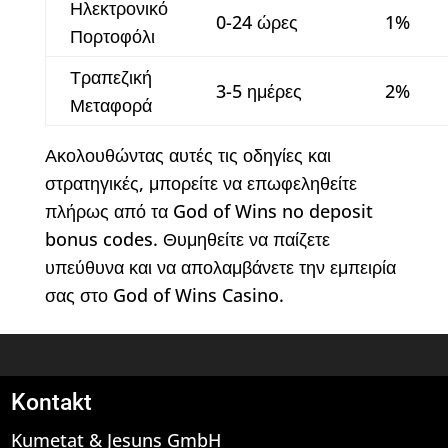
Ηλεκτρονικό
0-24 ώρες
1%
Πορτοφόλι
Τραπεζική
3-5 ημέρες
2%
Μεταφορά
Ακολουθώντας αυτές τις οδηγίες και
στρατηγικές, μπορείτε να επωφεληθείτε
πλήρως από τα God of Wins no deposit
bonus codes. Θυμηθείτε να παίζετε
υπεύθυνα και να απολαμβάνετε την εμπειρία
σας στο God of Wins Casino.
Kontakt
Kumetat & Jesuns GmbH