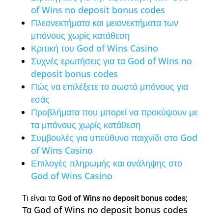
of Wins no deposit bonus codes
Πλεονεκτήματα και μειονεκτήματα των
μπόνους χωρίς κατάθεση
Κριτική του God of Wins Casino
Συχνές ερωτήσεις για τα God of Wins no
deposit bonus codes
Πώς να επιλέξετε το σωστό μπόνους για
εσάς
Προβλήματα που μπορεί να προκύψουν με
τα μπόνους χωρίς κατάθεση
Συμβουλές για υπεύθυνο παιχνίδι στο God
of Wins Casino
Επιλογές πληρωμής και ανάληψης στο
God of Wins Casino
Τι είναι τα God of Wins no deposit bonus codes;
Τα God of Wins no deposit bonus codes