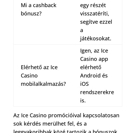
Mi a cashback
egy részét
bónusz?
visszatéríti,
segítve ezzel
a
játékosokat.
Igen, az Ice
Casino app
Elérhető az Ice
elérhető
Casino
Android és
mobilalkalmazás?
iOS
rendszerekre
is.
Az Ice Casino promócióival kapcsolatosan
sok kérdés merülhet fel, és a
leggyakoribbak közé tartozik a bónuszok