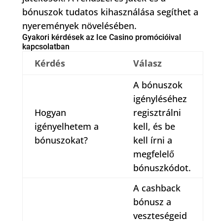
bónuszok tudatos kihasználása segíthet a
nyeremények növelésében.
Gyakori kérdések az Ice Casino promócióival
kapcsolatban
Kérdés
Válasz
A bónuszok
igényléséhez
Hogyan
regisztrálni
igényelhetem a
kell, és be
bónuszokat?
kell írni a
megfelelő
bónuszkódot.
A cashback
bónusz a
veszteségeid