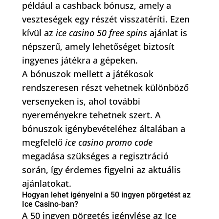
például a cashback bónusz, amely a
veszteségek egy részét visszatéríti. Ezen
kívül az
ice casino 50 free spins
ajánlat is
népszerű, amely lehetőséget biztosít
ingyenes játékra a gépeken.
A bónuszok mellett a játékosok
rendszeresen részt vehetnek különböző
versenyeken is, ahol további
nyereményekre tehetnek szert. A
bónuszok igénybevételéhez általában a
megfelelő
ice casino promo code
megadása szükséges a regisztráció
során, így érdemes figyelni az aktuális
ajánlatokat.
Hogyan lehet igényelni a 50 ingyen pörgetést az
Ice Casino-ban?
A 50 ingyen pörgetés igénylése az Ice