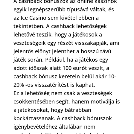
A cashback bónuszok az online kaszinók
egyik legnépszerűbb típusává váltak, és
az Ice Casino sem kivétel ebben a
tekintetben. A cashback lehetőségek
lehetővé teszik, hogy a játékosok a
veszteségeik egy részét visszakapják, ami
jelentős előnyt jelenthet a hosszú távú
játék során. Például, ha a játékos egy
adott időszak alatt 100 eurót veszít, a
cashback bónusz keretein belül akár 10-
20% -os visszatérítést is kaphat.
Ez a lehetőség nem csak a veszteségek
csökkentésében segít, hanem motiválja is
a játékosokat, hogy bátrabban
kockáztassanak. A cashback bónuszok
igénybevételéhez általában nem