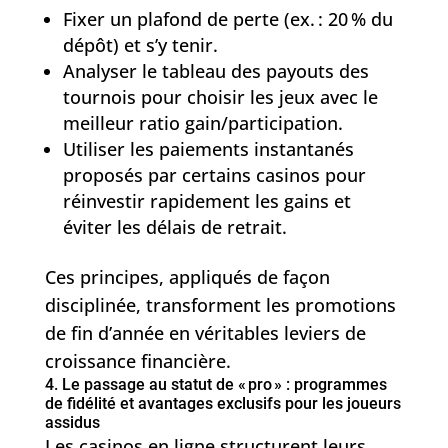
Fixer un plafond de perte (ex. : 20 % du
dépôt) et s’y tenir.
Analyser le tableau des payouts des
tournois pour choisir les jeux avec le
meilleur ratio gain/participation.
Utiliser les paiements instantanés
proposés par certains casinos pour
réinvestir rapidement les gains et
éviter les délais de retrait.
Ces principes, appliqués de façon
disciplinée, transforment les promotions
de fin d’année en véritables leviers de
croissance financière.
4. Le passage au statut de « pro » : programmes
de fidélité et avantages exclusifs pour les joueurs
assidus
Les casinos en ligne structurent leurs