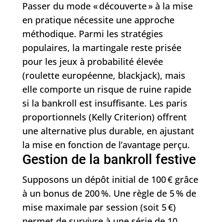
Passer du mode « découverte » à la mise
en pratique nécessite une approche
méthodique. Parmi les stratégies
populaires, la martingale reste prisée
pour les jeux à probabilité élevée
(roulette européenne, blackjack), mais
elle comporte un risque de ruine rapide
si la bankroll est insuffisante. Les paris
proportionnels (Kelly Criterion) offrent
une alternative plus durable, en ajustant
la mise en fonction de l’avantage perçu.
Gestion de la bankroll festive
Supposons un dépôt initial de 100 € grâce
à un bonus de 200 %. Une règle de 5 % de
mise maximale par session (soit 5 €)
permet de survivre à une série de 10