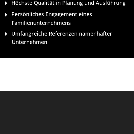
Höchste Qualität in Planung und Ausführung
Persönliches Engagement eines
Familienunternehmens
Umfangreiche Referenzen namenhafter
Unternehmen