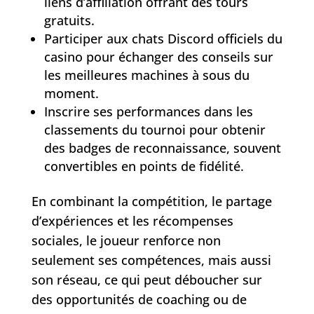
liens d’affiliation offrant des tours
gratuits.
Participer aux chats Discord officiels du
casino pour échanger des conseils sur
les meilleures machines à sous du
moment.
Inscrire ses performances dans les
classements du tournoi pour obtenir
des badges de reconnaissance, souvent
convertibles en points de fidélité.
En combinant la compétition, le partage
d’expériences et les récompenses
sociales, le joueur renforce non
seulement ses compétences, mais aussi
son réseau, ce qui peut déboucher sur
des opportunités de coaching ou de