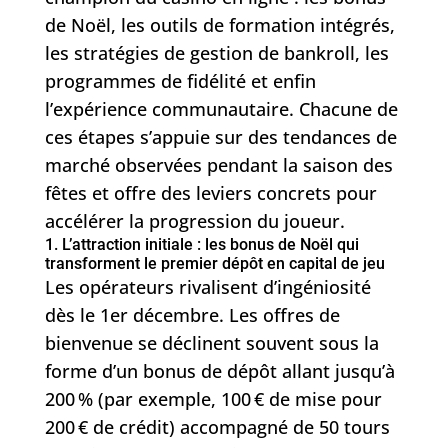
de Noël, les outils de formation intégrés,
les stratégies de gestion de bankroll, les
programmes de fidélité et enfin
l’expérience communautaire. Chacune de
ces étapes s’appuie sur des tendances de
marché observées pendant la saison des
fêtes et offre des leviers concrets pour
accélérer la progression du joueur.
1. L’attraction initiale : les bonus de Noël qui
transforment le premier dépôt en capital de jeu
Les opérateurs rivalisent d’ingéniosité
dès le 1er décembre. Les offres de
bienvenue se déclinent souvent sous la
forme d’un bonus de dépôt allant jusqu’à
200 % (par exemple, 100 € de mise pour
200 € de crédit) accompagné de 50 tours