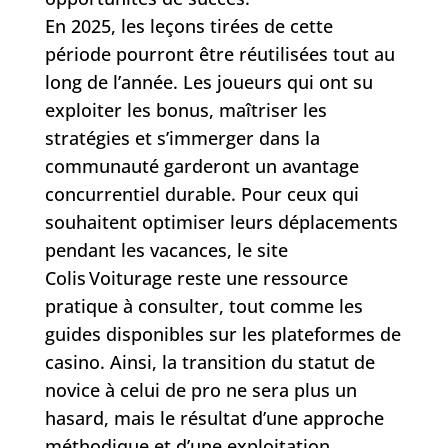
En 2025, les leçons tirées de cette
période pourront être réutilisées tout au
long de l’année. Les joueurs qui ont su
exploiter les bonus, maîtriser les
stratégies et s’immerger dans la
communauté garderont un avantage
concurrentiel durable. Pour ceux qui
souhaitent optimiser leurs déplacements
pendant les vacances, le site
Colis Voiturage reste une ressource
pratique à consulter, tout comme les
guides disponibles sur les plateformes de
casino. Ainsi, la transition du statut de
novice à celui de pro ne sera plus un
hasard, mais le résultat d’une approche
méthodique et d’une exploitation