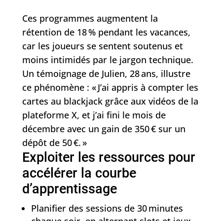
Ces programmes augmentent la
rétention de 18 % pendant les vacances,
car les joueurs se sentent soutenus et
moins intimidés par le jargon technique.
Un témoignage de Julien, 28 ans, illustre
ce phénomène : « J’ai appris à compter les
cartes au blackjack grâce aux vidéos de la
plateforme X, et j’ai fini le mois de
décembre avec un gain de 350 € sur un
dépôt de 50 €. »
Exploiter les ressources pour
accélérer la courbe
d’apprentissage
Planifier des sessions de 30 minutes
chaque soir, en alternant slots et jeux