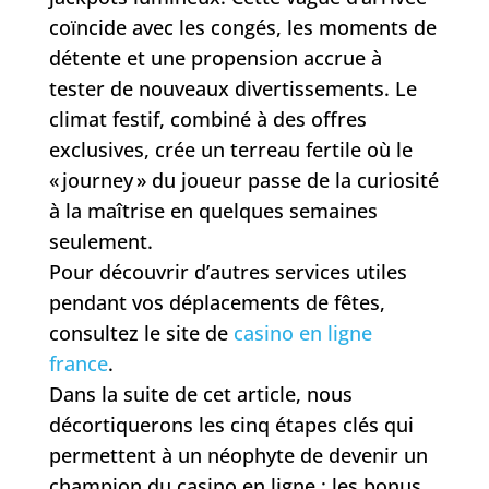
coïncide avec les congés, les moments de
détente et une propension accrue à
tester de nouveaux divertissements. Le
climat festif, combiné à des offres
exclusives, crée un terreau fertile où le
« journey » du joueur passe de la curiosité
à la maîtrise en quelques semaines
seulement.
Pour découvrir d’autres services utiles
pendant vos déplacements de fêtes,
consultez le site de
casino en ligne
france
.
Dans la suite de cet article, nous
décortiquerons les cinq étapes clés qui
permettent à un néophyte de devenir un
champion du casino en ligne : les bonus