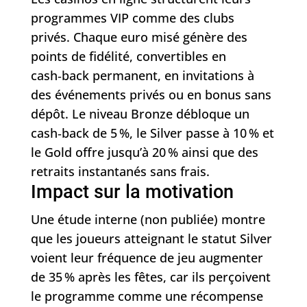
programmes VIP comme des clubs
privés. Chaque euro misé génère des
points de fidélité, convertibles en
cash‑back permanent, en invitations à
des événements privés ou en bonus sans
dépôt. Le niveau Bronze débloque un
cash‑back de 5 %, le Silver passe à 10 % et
le Gold offre jusqu’à 20 % ainsi que des
retraits instantanés sans frais.
Impact sur la motivation
Une étude interne (non publiée) montre
que les joueurs atteignant le statut Silver
voient leur fréquence de jeu augmenter
de 35 % après les fêtes, car ils perçoivent
le programme comme une récompense