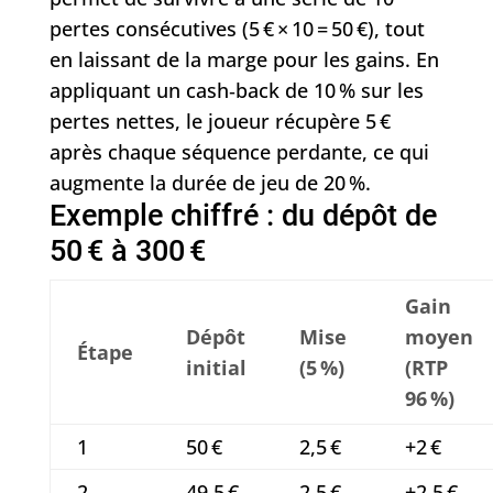
pertes consécutives (5 € × 10 = 50 €), tout
en laissant de la marge pour les gains. En
appliquant un cash‑back de 10 % sur les
pertes nettes, le joueur récupère 5 €
après chaque séquence perdante, ce qui
augmente la durée de jeu de 20 %.
Exemple chiffré : du dépôt de
50 € à 300 €
Gain
Dépôt
Mise
moyen
Étape
initial
(5 %)
(RTP
96 %)
1
50 €
2,5 €
+2 €
2
49,5 €
2,5 €
+2,5 €