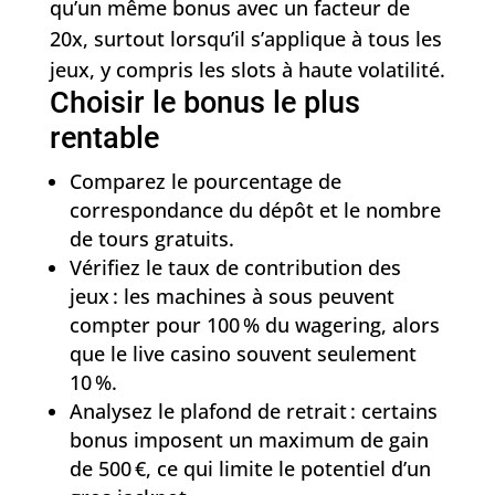
qu’un même bonus avec un facteur de
20x, surtout lorsqu’il s’applique à tous les
jeux, y compris les slots à haute volatilité.
Choisir le bonus le plus
rentable
Comparez le pourcentage de
correspondance du dépôt et le nombre
de tours gratuits.
Vérifiez le taux de contribution des
jeux : les machines à sous peuvent
compter pour 100 % du wagering, alors
que le live casino souvent seulement
10 %.
Analysez le plafond de retrait : certains
bonus imposent un maximum de gain
de 500 €, ce qui limite le potentiel d’un