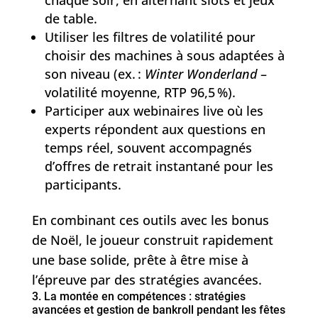
de table.
Utiliser les filtres de volatilité pour
choisir des machines à sous adaptées à
son niveau (ex. :
Winter Wonderland
–
volatilité moyenne, RTP 96,5 %).
Participer aux webinaires live où les
experts répondent aux questions en
temps réel, souvent accompagnés
d’offres de retrait instantané pour les
participants.
En combinant ces outils avec les bonus
de Noël, le joueur construit rapidement
une base solide, prête à être mise à
l’épreuve par des stratégies avancées.
3. La montée en compétences : stratégies
avancées et gestion de bankroll pendant les fêtes