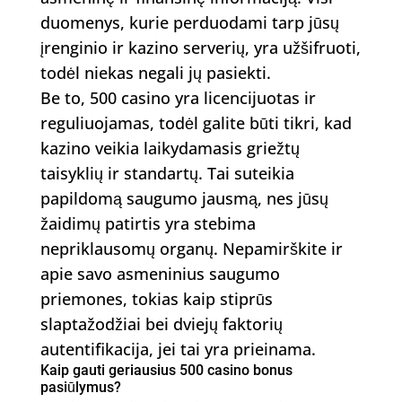
duomenys, kurie perduodami tarp jūsų
įrenginio ir kazino serverių, yra užšifruoti,
todėl niekas negali jų pasiekti.
Be to, 500 casino yra licencijuotas ir
reguliuojamas, todėl galite būti tikri, kad
kazino veikia laikydamasis griežtų
taisyklių ir standartų. Tai suteikia
papildomą saugumo jausmą, nes jūsų
žaidimų patirtis yra stebima
nepriklausomų organų. Nepamirškite ir
apie savo asmeninius saugumo
priemones, tokias kaip stiprūs
slaptažodžiai bei dviejų faktorių
autentifikacija, jei tai yra prieinama.
Kaip gauti geriausius 500 casino bonus
pasiūlymus?