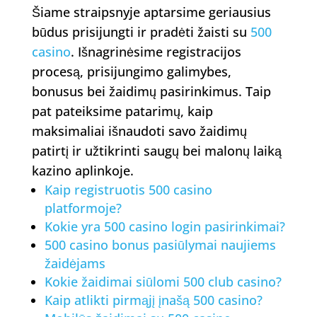
Šiame straipsnyje aptarsime geriausius
būdus prisijungti ir pradėti žaisti su
500
casino
. Išnagrinėsime registracijos
procesą, prisijungimo galimybes,
bonusus bei žaidimų pasirinkimus. Taip
pat pateiksime patarimų, kaip
maksimaliai išnaudoti savo žaidimų
patirtį ir užtikrinti saugų bei malonų laiką
kazino aplinkoje.
Kaip registruotis 500 casino
platformoje?
Kokie yra 500 casino login pasirinkimai?
500 casino bonus pasiūlymai naujiems
žaidėjams
Kokie žaidimai siūlomi 500 club casino?
Kaip atlikti pirmąjį įnašą 500 casino?