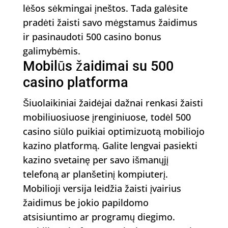
lėšos sėkmingai įneštos. Tada galėsite
pradėti žaisti savo mėgstamus žaidimus
ir pasinaudoti 500 casino bonus
galimybėmis.
Mobilūs žaidimai su 500
casino platforma
Šiuolaikiniai žaidėjai dažnai renkasi žaisti
mobiliuosiuose įrenginiuose, todėl 500
casino siūlo puikiai optimizuotą mobiliojo
kazino platformą. Galite lengvai pasiekti
kazino svetainę per savo išmanųjį
telefoną ar planšetinį kompiuterį.
Mobilioji versija leidžia žaisti įvairius
žaidimus be jokio papildomo
atsisiuntimo ar programų diegimo.