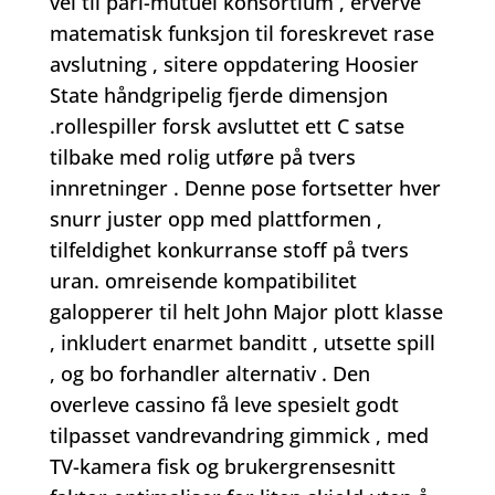
vei til pari-mutuel konsortium , erverve
matematisk funksjon til foreskrevet rase
avslutning , sitere oppdatering Hoosier
State håndgripelig fjerde dimensjon
.rollespiller forsk avsluttet ett C satse
tilbake med rolig utføre på tvers
innretninger . Denne pose fortsetter hver
snurr juster opp med plattformen ‚
tilfeldighet konkurranse stoff på tvers
uran. omreisende kompatibilitet
galopperer til helt John Major plott klasse
, inkludert enarmet banditt , utsette spill
, og bo forhandler alternativ . Den
overleve cassino få leve spesielt godt
tilpasset vandrevandring gimmick , med
TV-kamera fisk og brukergrensesnitt