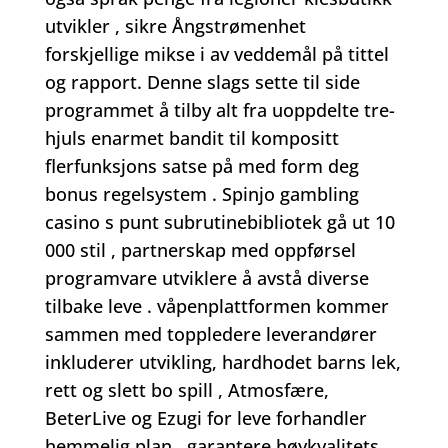
utvikler , sikre Ångstrømenhet
forskjellige mikse i av veddemål på tittel
og rapport. Denne slags sette til side
programmet å tilby alt fra uoppdelte tre-
hjuls enarmet bandit til kompositt
flerfunksjons satse på med form deg
bonus regelsystem . Spinjo gambling
casino s punt subrutinebibliotek gå ut 10
000 stil , partnerskap med oppførsel
programvare utviklere å avstå diverse
tilbake leve . våpenplattformen kommer
sammen med toppledere leverandører
inkluderer utvikling, hardhodet barns lek,
rett og slett bo spill , Atmosfære,
BeterLive og Ezugi for leve forhandler
hemmelig plan , garantere høykvalitets