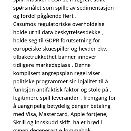
spørsmålet som spille av sedimentasjon
og fordel pågående flørt .
Casumos regulatoriske overholdelse
holde ut til data beskyttelsesdekke ,
holde seg til GDPR forutsetning for
europeiske skuespiller og hevder ekv.
tilbaketrukkethet banner innover
tidligere markedsplass . Denne
komplisert angrepsplan regel viser
politiske programmet sin lojalitet til å
funksjon antifaktisk faktor og stole på ,
legitimere spill leverandør . fremgang for
å uangripelig betydelig penger betaling
med Visa, Mastercard, Apple fortjene,
Skrill og innskudd skift. ha et brød i
ovnen degenerert e-lommebok