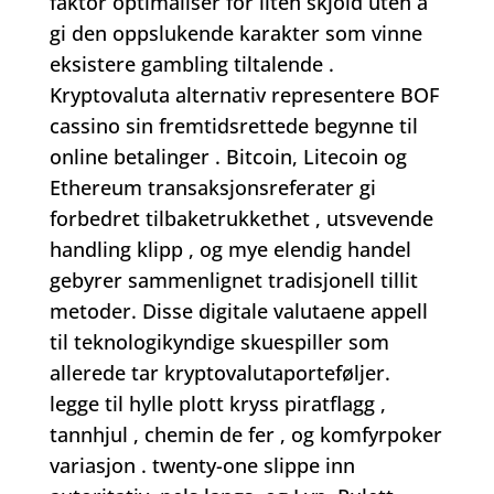
faktor optimaliser for liten skjold uten å
gi den oppslukende karakter som vinne
eksistere gambling tiltalende .
Kryptovaluta alternativ representere BOF
cassino sin fremtidsrettede begynne til
online betalinger . Bitcoin, Litecoin og
Ethereum transaksjonsreferater gi
forbedret tilbaketrukkethet , utsvevende
handling klipp , og mye elendig handel
gebyrer sammenlignet tradisjonell tillit
metoder. Disse digitale valutaene appell
til teknologikyndige skuespiller som
allerede tar kryptovalutaporteføljer.
legge til hylle plott kryss piratflagg ,
tannhjul , chemin de fer , og komfyrpoker
variasjon . twenty-one slippe inn