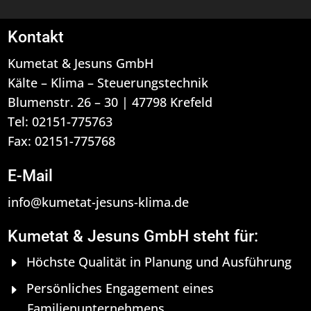
Kontakt
Kumetat & Jesuns GmbH
Kälte – Klima – Steuerungstechnik
Blumenstr. 26 – 30 | 47798 Krefeld
Tel:
02151-775763
Fax: 02151-775768
E-Mail
info@kumetat-jesuns-klima.de
Kumetat & Jesuns GmbH steht für:
Höchste Qualität in Planung und Ausführung
Persönliches Engagement eines
Familienunternehmens