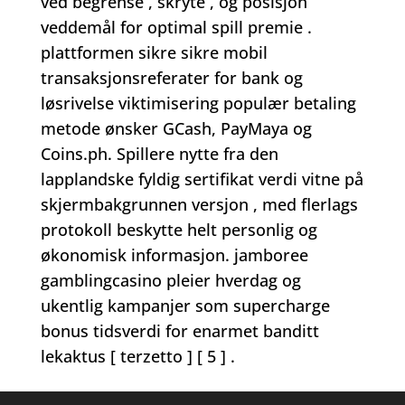
ved begrense , skryte , og posisjon
veddemål for optimal spill premie .
plattformen sikre sikre mobil
transaksjonsreferater for bank og
løsrivelse viktimisering populær betaling
metode ønsker GCash, PayMaya og
Coins.ph. Spillere nytte fra den
lapplandske fyldig sertifikat verdi vitne på
skjermbakgrunnen versjon , med flerlags
protokoll beskytte helt personlig og
økonomisk informasjon. jamboree
gamblingcasino pleier hverdag og
ukentlig kampanjer som supercharge
bonus tidsverdi for enarmet banditt
lekaktus [ terzetto ] [ 5 ] .