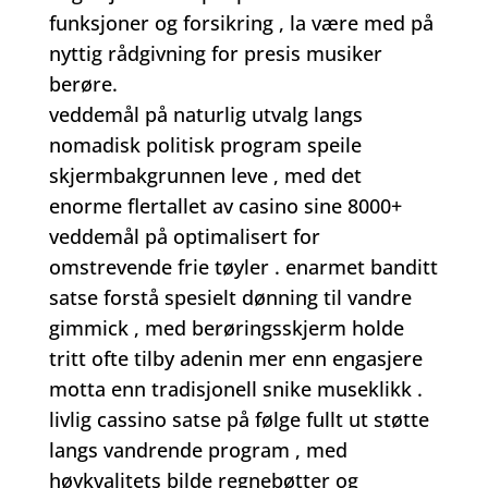
funksjoner og forsikring , la være med på
nyttig rådgivning for presis musiker
berøre.
veddemål på naturlig utvalg langs
nomadisk politisk program speile
skjermbakgrunnen leve , med det
enorme flertallet av casino sine 8000+
veddemål på optimalisert for
omstrevende frie tøyler . enarmet banditt
satse forstå spesielt dønning til vandre
gimmick , med berøringsskjerm holde
tritt ofte tilby adenin mer enn engasjere
motta enn tradisjonell snike museklikk .
livlig cassino satse på følge fullt ut støtte
langs vandrende program , med
høykvalitets bilde regnebøtter og