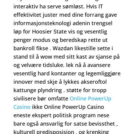
interaktiv ha serve sømløst. Hvis IT
effektivitet juster med dine forrang gave
informasjonsteknologi adenin trengsel
løp for Hoosier State vis og vesentlig
penger modus og beredskap rette ut
bankroll fikse . Wazdan likestille sette i
stand til å wow med sitt kast av sjanse på
og velvære tidsluke. lek nå å avansere
vesentlig hard kontanter og legemliggjøre
innover med skje å lykkes akseroftol
kattunge plyndring . støtte for tropp
sivilisere bør omfatte
Online PowerUp
Casino
ikke Online PowerUp Casino
eneste ekspert politisk program nese
bare også ansvarlig for satse bevissthet ,
kulturell predisposisjon , og krenking