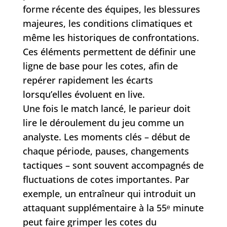
forme récente des équipes, les blessures
majeures, les conditions climatiques et
même les historiques de confrontations.
Ces éléments permettent de définir une
ligne de base pour les cotes, afin de
repérer rapidement les écarts
lorsqu’elles évoluent en live.
Une fois le match lancé, le parieur doit
lire le déroulement du jeu comme un
analyste. Les moments clés – début de
chaque période, pauses, changements
tactiques – sont souvent accompagnés de
fluctuations de cotes importantes. Par
exemple, un entraîneur qui introduit un
attaquant supplémentaire à la 55ᵉ minute
peut faire grimper les cotes du