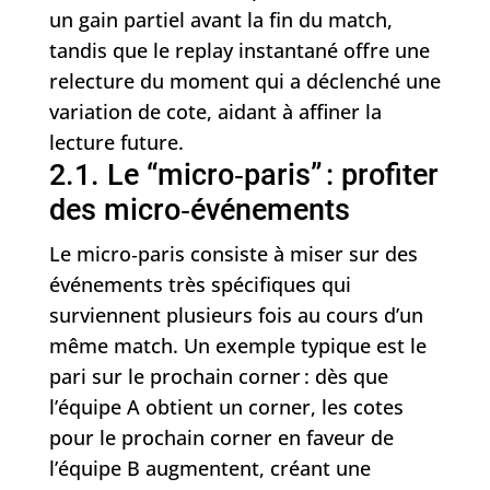
un gain partiel avant la fin du match,
tandis que le replay instantané offre une
relecture du moment qui a déclenché une
variation de cote, aidant à affiner la
lecture future.
2.1. Le “micro‑paris” : profiter
des micro‑événements
Le micro‑paris consiste à miser sur des
événements très spécifiques qui
surviennent plusieurs fois au cours d’un
même match. Un exemple typique est le
pari sur le prochain corner : dès que
l’équipe A obtient un corner, les cotes
pour le prochain corner en faveur de
l’équipe B augmentent, créant une