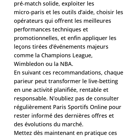
pré‑match solide, exploiter les
micro‑paris et les outils d’aide, choisir les
opérateurs qui offrent les meilleures
performances techniques et
promotionnelles, et enfin appliquer les
leçons tirées d’événements majeurs
comme la Champions League,
Wimbledon ou la NBA.
En suivant ces recommandations, chaque
parieur peut transformer le live‑betting
en une activité planifiée, rentable et
responsable. N’oubliez pas de consulter
régulièrement Paris Sportifs Online pour
rester informé des dernières offres et
des évolutions du marché.
Mettez dès maintenant en pratique ces