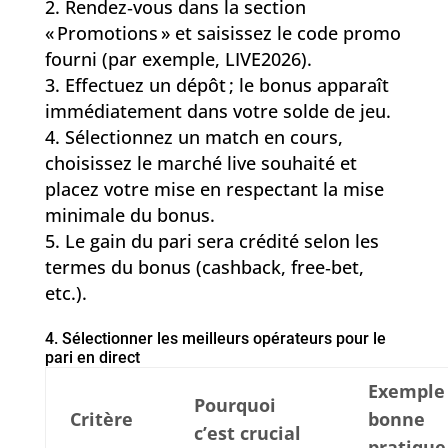
Rendez‑vous dans la section
« Promotions » et saisissez le code promo
fourni (par exemple, LIVE2026).
Effectuez un dépôt ; le bonus apparaît
immédiatement dans votre solde de jeu.
Sélectionnez un match en cours,
choisissez le marché live souhaité et
placez votre mise en respectant la mise
minimale du bonus.
Le gain du pari sera crédité selon les
termes du bonus (cashback, free‑bet,
etc.).
4. Sélectionner les meilleurs opérateurs pour le
pari en direct
Exemple
Pourquoi
Critère
bonne
c’est crucial
pratique