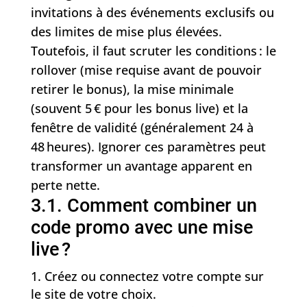
invitations à des événements exclusifs ou
des limites de mise plus élevées.
Toutefois, il faut scruter les conditions : le
rollover (mise requise avant de pouvoir
retirer le bonus), la mise minimale
(souvent 5 € pour les bonus live) et la
fenêtre de validité (généralement 24 à
48 heures). Ignorer ces paramètres peut
transformer un avantage apparent en
perte nette.
3.1. Comment combiner un
code promo avec une mise
live ?
Créez ou connectez votre compte sur
le site de votre choix.