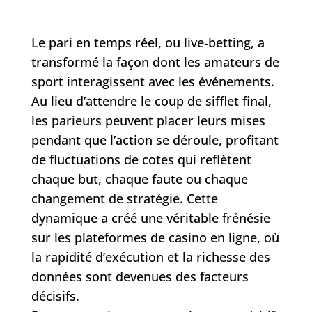
Le pari en temps réel, ou live‑betting, a
transformé la façon dont les amateurs de
sport interagissent avec les événements.
Au lieu d’attendre le coup de sifflet final,
les parieurs peuvent placer leurs mises
pendant que l’action se déroule, profitant
de fluctuations de cotes qui reflètent
chaque but, chaque faute ou chaque
changement de stratégie. Cette
dynamique a créé une véritable frénésie
sur les plateformes de casino en ligne, où
la rapidité d’exécution et la richesse des
données sont devenues des facteurs
décisifs.