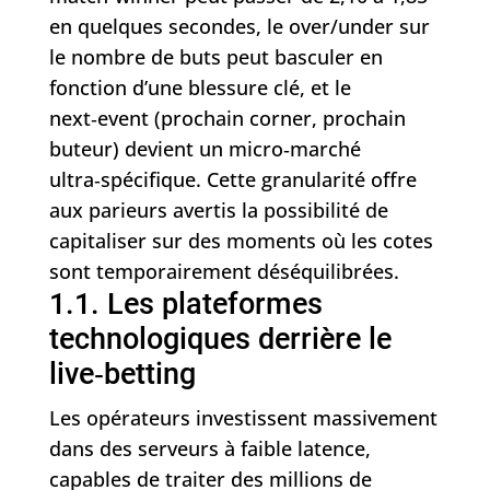
en quelques secondes, le over/under sur
le nombre de buts peut basculer en
fonction d’une blessure clé, et le
next‑event (prochain corner, prochain
buteur) devient un micro‑marché
ultra‑spécifique. Cette granularité offre
aux parieurs avertis la possibilité de
capitaliser sur des moments où les cotes
sont temporairement déséquilibrées.
1.1. Les plateformes
technologiques derrière le
live‑betting
Les opérateurs investissent massivement
dans des serveurs à faible latence,
capables de traiter des millions de