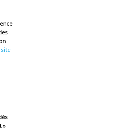
sence
des
ion
e
site
 dés
t »