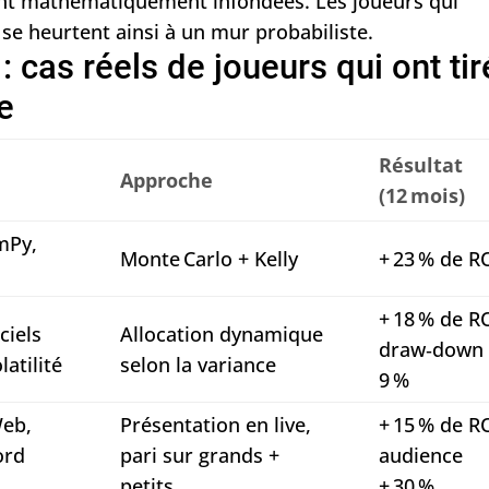
 sont mathématiquement infondées. Les joueurs qui
se heurtent ainsi à un mur probabiliste.
: cas réels de joueurs qui ont tir
ne
Résultat
Approche
(12 mois)
mPy,
Monte Carlo + Kelly
+ 23 % de R
l
+ 18 % de RO
ciels
Allocation dynamique
draw‑down
latilité
selon la variance
9 %
Web,
Présentation en live,
+ 15 % de RO
ord
pari sur grands +
audience
petits
+ 30 %