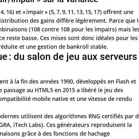
 14, 16) et « impair » (5, 7, 9, 11, 13, 15, 17) offrent une
istribution des gains diffère légèrement. Parce que 
binaisons (108 contre 108 pour les impairs) mais le
ce reste basse. Ces mises sont donc idéales pour les
réduite et une gestion de bankroll stable.
ue : du salon de jeu aux serveurs
ent à la fin des années 1990, développés en Flash et
Le passage au HTML5 en 2015 a libéré le jeu des
compatibilité mobile native et une vitesse de rendu
odernes utilisent des algorithmes RNG certifiés par 
GRA, iTech Labs). Ces générateurs reproduisent la
naisons grâce à des fonctions de hachage