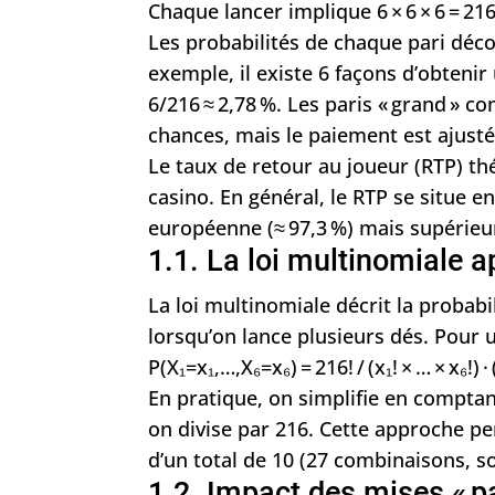
Chaque lancer implique 6 × 6 × 6 = 2
Les probabilités de chaque pari dé
exemple, il existe 6 façons d’obtenir 
6/216 ≈ 2,78 %. Les paris « grand » 
chances, mais le paiement est ajusté
Le taux de retour au joueur (RTP) th
casino. En général, le RTP se situe e
européenne (≈ 97,3 %) mais supérieu
1.1. La loi multinomiale 
La loi multinomiale décrit la probab
lorsqu’on lance plusieurs dés. Pour u
P(X₁=x₁,…,X₆=x₆) = 216! / (x₁! × … × x₆!) 
En pratique, on simplifie en comptan
on divise par 216. Cette approche pe
d’un total de 10 (27 combinaisons, so
1.2. Impact des mises « pa