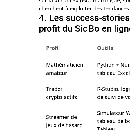
sur la « chance » (ex. : martingale)
cherchent à exploiter des tendances 
4. Les success‑stories 
profit du Sic Bo en lig
Profil
Outils
Mathématicien
Python + Nu
amateur
tableau Exce
Trader
R‑Studio, logi
crypto‑actifs
de suivi de vo
Simulateur 
Streamer de
tableau de b
jeux de hasard
Tableau