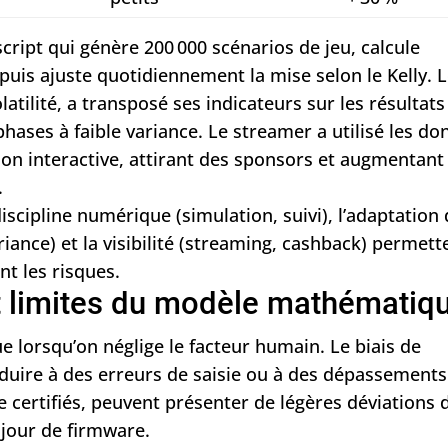
ipt qui génère 200 000 scénarios de jeu, calcule
puis ajuste quotidiennement la mise selon le Kelly. 
atilité, a transposé ses indicateurs sur les résultats
hases à faible variance. Le streamer a utilisé les d
on interactive, attirant des sponsors et augmentant
.
 discipline numérique (simulation, suivi), l’adaptation
ariance) et la visibilité (streaming, cashback) permett
nt les risques.
et limites du modèle mathématiq
 lorsqu’on néglige le facteur humain. Le biais de
onduire à des erreurs de saisie ou à des dépassements
e certifiés, peuvent présenter de légères déviations 
 jour de firmware.