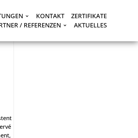
STUNGEN
KONTAKT
ZERTIFIKATE
RTNER / REFERENZEN
AKTUELLES
stent
servé
ment,