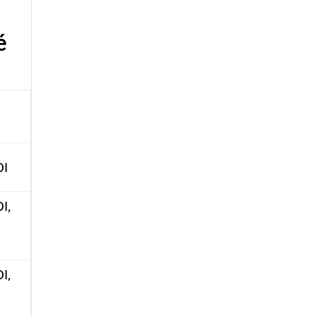
é
OI
I,
I,