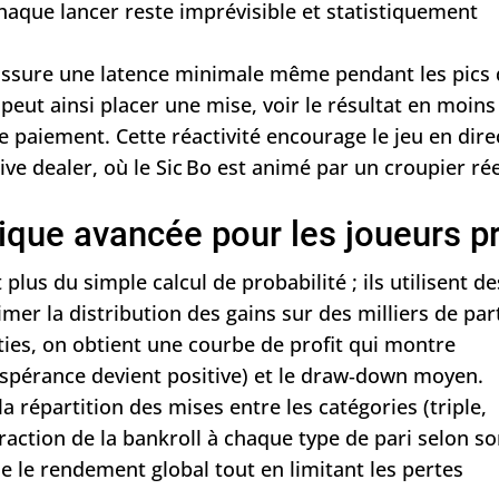
haque lancer reste imprévisible et statistiquement
, assure une latence minimale même pendant les pics
peut ainsi placer une mise, voir le résultat en moins
e paiement. Cette réactivité encourage le jeu en dire
 live dealer, où le Sic Bo est animé par un croupier ré
tique avancée pour les joueurs p
plus du simple calcul de probabilité ; ils utilisent de
er la distribution des gains sur des milliers de part
ties, on obtient une courbe de profit qui montre
l’espérance devient positive) et le draw‑down moyen.
la répartition des mises entre les catégories (triple,
 fraction de la bankroll à chaque type de pari selon s
 le rendement global tout en limitant les pertes